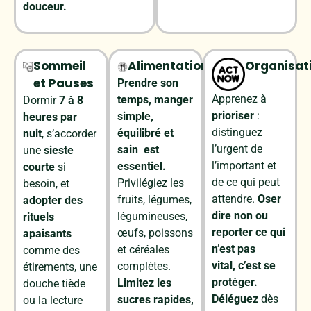
douceur.
Sommeil
Alimentation
Organisat
et Pauses
Prendre son
Apprenez
à
temps, manger
Dormir
7
à
8
prioriser
:
simple,
heures
par
distinguez
équilibré et
nuit
,
s’accorder
l’urgent
de
sain est
une
sieste
l’important
et
essentiel.
courte
si
de
ce
qui
peut
Privilégiez les
besoin,
et
attendre.
Oser
fruits, légumes,
adopter
des
dire
non
ou
légumineuses,
rituels
reporter
ce
qui
œufs, poissons
apaisants
n’est
pas
et céréales
comme des
vital,
c’est
se
complètes.
étirements,
une
protéger.
Limitez les
douche
tiède
D
éléguez
dès
sucres rapides,
ou
la
lecture