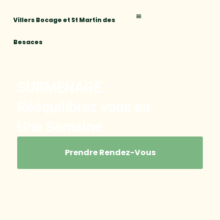
Villers Bocage et St Martin des
Besaces
SURMENAGE :
Rééquilibrez vous en
Une Semaine
Prendre Rendez-Vous