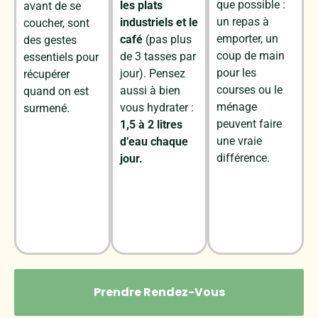
que
possible :
les plats
avant
de
se
un
repas
à
industriels et le
coucher,
sont
emporter,
un
café
(pas plus
des
gestes
coup
de
main
de 3 tasses par
essentiels
pour
pour
les
jour). Pensez
récupérer
courses
ou
le
aussi à bien
quand
on
est
ménage
vous hydrater :
surmené.
peuvent
faire
1,5 à 2 litres
une
vraie
d’eau chaque
différence.
jour.
Prendre Rendez-Vous